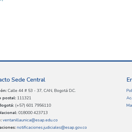
acto Sede Central
E
ión:
Calle 44 # 53 - 37, CAN, Bogotá D.C.
Pol
 postal:
111321
Ac
Bogotá:
(+57) 601 7956110
Ma
Nacional:
018000 423713
:
ventanillaunica@esap.edu.co
caciones:
notificaciones.judiciales@esap.gov.co