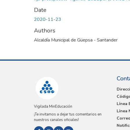
Date
2020-11-23
Authors
Alcaldía Municipal de Güepsa - Santander
Cont
Direcc
Código
Línea 
Vigilada MinEducación
Línea 
¡Te invitamos a dejar tus comentarios en
Correo
nuestros canales oficiales!
Notifi