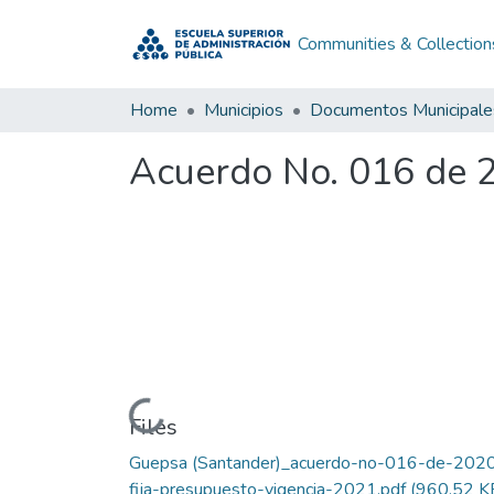
Communities & Collection
Home
Municipios
Documentos Municipale
Acuerdo No. 016 de 
Loading...
Files
Guepsa (Santander)_acuerdo-no-016-de-202
fija-presupuesto-vigencia-2021.pdf
(960.52 K