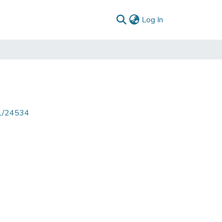
(current)
Log In
71/24534