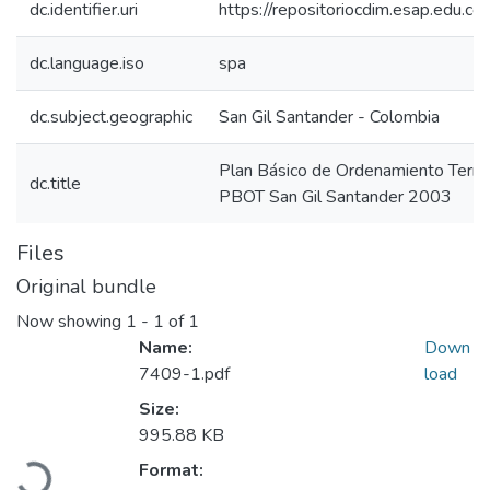
dc.identifier.uri
https://repositoriocdim.esap.edu.
dc.language.iso
spa
dc.subject.geographic
San Gil Santander - Colombia
Plan Básico de Ordenamiento Territ
dc.title
PBOT San Gil Santander 2003
Files
Original bundle
Now showing
1 - 1 of 1
Name:
Down
7409-1.pdf
load
Size:
Loading...
995.88 KB
Format: