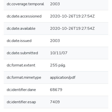
dc.coverage.temporal
2003
dc.date.accessioned
2020-10-26T19:27:54Z
dc.date.available
2020-10-26T19:27:54Z
dc.date.issued
2003
dc.date.submitted
10/11/07
dc.format.extent
255 pág.
dc.format.mimetype
application/pdf
dc.identifier.dane
68679
dc.identifier.esap
7409