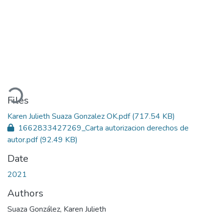
Loading...
Files
Karen Julieth Suaza Gonzalez OK.pdf
(717.54 KB)
1662833427269_Carta autorizacion derechos de
autor.pdf
(92.49 KB)
Date
2021
Authors
Suaza González, Karen Julieth