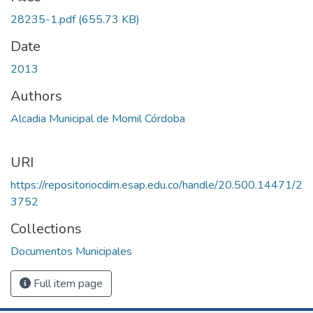
Loading...
28235-1.pdf
(655.73 KB)
Date
2013
Authors
Alcadia Municipal de Momil Córdoba
URI
https://repositoriocdim.esap.edu.co/handle/20.500.14471/2
3752
Collections
Documentos Municipales
Full item page