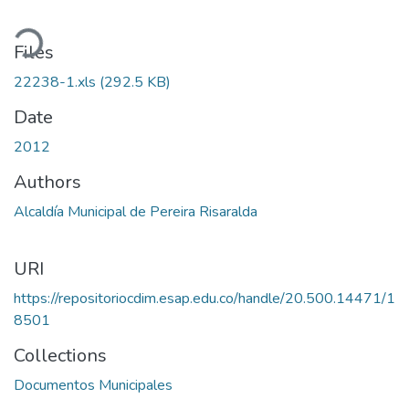
ading...
Files
22238-1.xls
(292.5 KB)
Date
2012
Authors
Alcaldía Municipal de Pereira Risaralda
URI
https://repositoriocdim.esap.edu.co/handle/20.500.14471/1
8501
Collections
Documentos Municipales