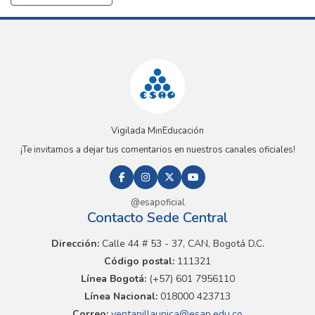
Vigilada MinEducación
¡Te invitamos a dejar tus comentarios en nuestros canales oficiales!
@esapoficial
Contacto Sede Central
Dirección:
Calle 44 # 53 - 37, CAN, Bogotá D.C.
Código postal:
111321
Línea Bogotá:
(+57) 601 7956110
Línea Nacional:
018000 423713
Correo:
ventanillaunica@esap.edu.co