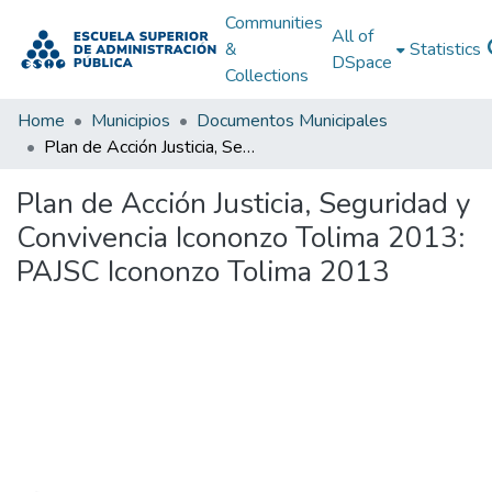
Communities
All of
&
Statistics
DSpace
Collections
Home
Municipios
Documentos Municipales
Plan de Acción Justicia, Seguridad y Convivencia Icononzo Tolima 2013: PAJSC Icononzo Tolima 2013
Plan de Acción Justicia, Seguridad y
Convivencia Icononzo Tolima 2013:
PAJSC Icononzo Tolima 2013
Loading...