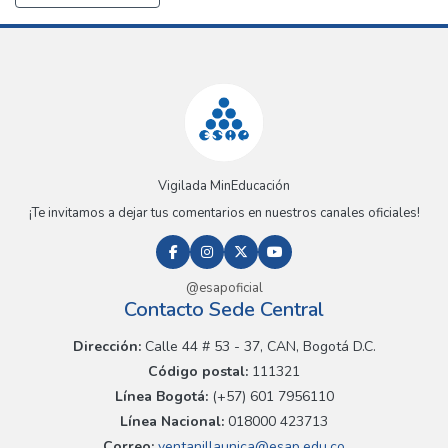
Vigilada MinEducación
¡Te invitamos a dejar tus comentarios en nuestros canales oficiales!
@esapoficial
Contacto Sede Central
Dirección:
Calle 44 # 53 - 37, CAN, Bogotá D.C.
Código postal:
111321
Línea Bogotá:
(+57) 601 7956110
Línea Nacional:
018000 423713
Correo:
ventanillaunica@esap.edu.co