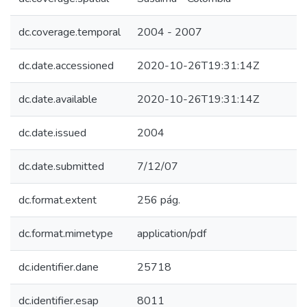
dc.coverage.temporal
2004 - 2007
dc.date.accessioned
2020-10-26T19:31:14Z
dc.date.available
2020-10-26T19:31:14Z
dc.date.issued
2004
dc.date.submitted
7/12/07
dc.format.extent
256 pág.
dc.format.mimetype
application/pdf
dc.identifier.dane
25718
dc.identifier.esap
8011