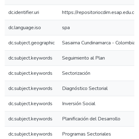
dc.identifier.uri
https://repositoriocdim.esap.edu.
dc.language.iso
spa
dc.subject.geographic
Sasaima Cundinamarca - Colombia
dc.subject.keywords
Seguimiento al Plan
dc.subject.keywords
Sectorización
dc.subject.keywords
Diagnóstico Sectorial
dc.subject.keywords
Inversión Social
dc.subject.keywords
Planificación del Desarrollo
dc.subject.keywords
Programas Sectoriales