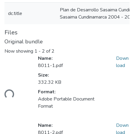
Plan de Desarrollo Sasaima Cundi
dc.title
Sasaima Cundinamarca 2004 - 200
Files
Original bundle
Now showing
1 - 2 of 2
Name:
Down
8011-1.pdf
load
Size:
332.32 KB
Format:
ding...
Adobe Portable Document
Format
Name:
Down
8011-2.pdf
load