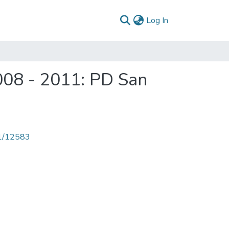
(current)
Log In
008 - 2011: PD San
71/12583