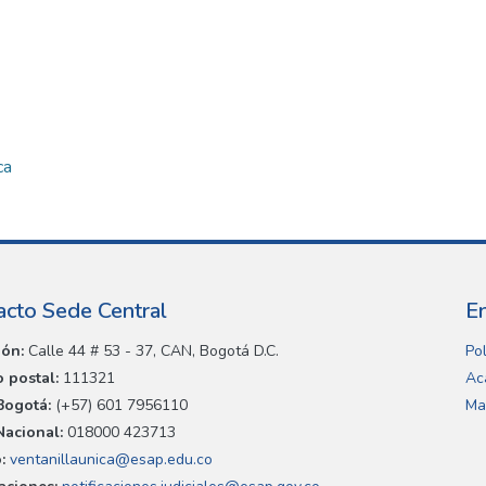
ca
acto Sede Central
E
ión:
Calle 44 # 53 - 37, CAN, Bogotá D.C.
Pol
 postal:
111321
Ac
Bogotá:
(+57) 601 7956110
Ma
Nacional:
018000 423713
:
ventanillaunica@esap.edu.co