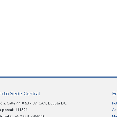
acto Sede Central
E
ión:
Calle 44 # 53 - 37, CAN, Bogotá D.C.
Pol
 postal:
111321
Ac
Bogotá:
(+57) 601 7956110
Ma