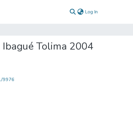
(current)
Log In
D Ibagué Tolima 2004
71/9976