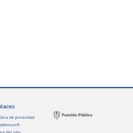
nlaces
ítica de privacidad
ademusoft
pa del sitio