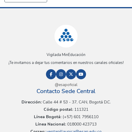
Vigilada MinEducación
¡Te invitamos a dejar tus comentarios en nuestros canales oficiales!
@esapoficial
Contacto Sede Central
Dirección:
Calle 44 # 53 - 37, CAN, Bogotá D.C.
Código postal:
111321
Línea Bogotá:
(+57) 601 7956110
Línea Nacional:
018000 423713
Correo:
ventanillaunica@esap.edu.co