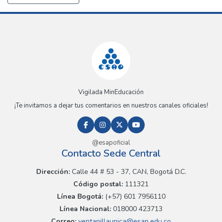
Vigilada MinEducación
¡Te invitamos a dejar tus comentarios en nuestros canales oficiales!
@esapoficial
Contacto Sede Central
Dirección:
Calle 44 # 53 - 37, CAN, Bogotá D.C.
Código postal:
111321
Línea Bogotá:
(+57) 601 7956110
Línea Nacional:
018000 423713
Correo:
ventanillaunica@esap.edu.co