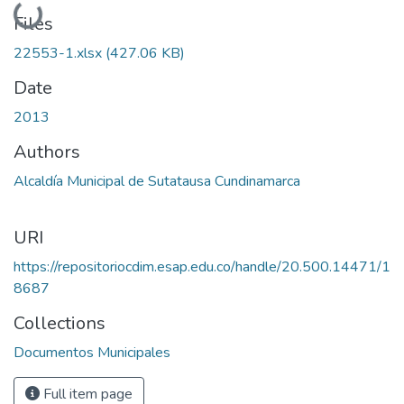
Loading...
Files
22553-1.xlsx
(427.06 KB)
Date
2013
Authors
Alcaldía Municipal de Sutatausa Cundinamarca
URI
https://repositoriocdim.esap.edu.co/handle/20.500.14471/1
8687
Collections
Documentos Municipales
Full item page