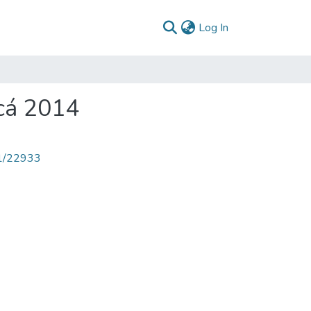
(current)
Log In
cá 2014
71/22933