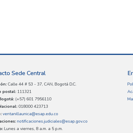
acto Sede Central
E
ión:
Calle 44 # 53 - 37, CAN, Bogotá D.C.
Pol
 postal:
111321
Ac
Bogotá:
(+57) 601 7956110
Ma
Nacional:
018000 423713
:
ventanillaunica@esap.edu.co
caciones:
notificaciones.judiciales@esap.gov.co
o:
Lunes a viernes, 8 a.m. a 5 p.m.