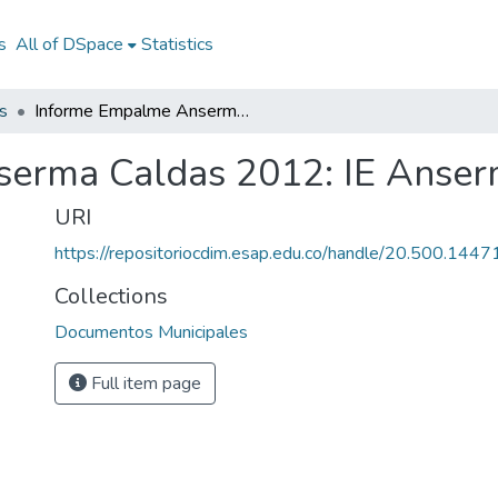
s
All of DSpace
Statistics
s
Informe Empalme Anserma Caldas 2012: IE Anserma Caldas 2012
erma Caldas 2012: IE Anser
URI
https://repositoriocdim.esap.edu.co/handle/20.500.144
Collections
Documentos Municipales
Full item page