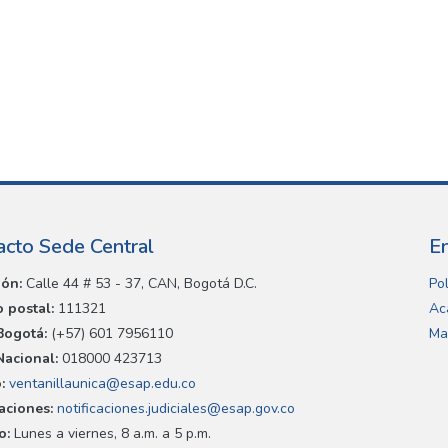
acto Sede Central
E
ión:
Calle 44 # 53 - 37, CAN, Bogotá D.C.
Pol
 postal:
111321
Ac
Bogotá:
(+57) 601 7956110
Ma
Nacional:
018000 423713
:
ventanillaunica@esap.edu.co
caciones:
notificaciones.judiciales@esap.gov.co
o:
Lunes a viernes, 8 a.m. a 5 p.m.