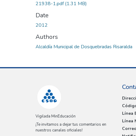
21938-1.pdf
(1.31 MB)
Date
2012
Authors
Alcaldía Municipal de Dosquebradas Risaralda
Cont
Direcc
Código
Línea 
Vigilada MinEducación
Línea 
¡Te invitamos a dejar tus comentarios en
Correo
nuestros canales oficiales!