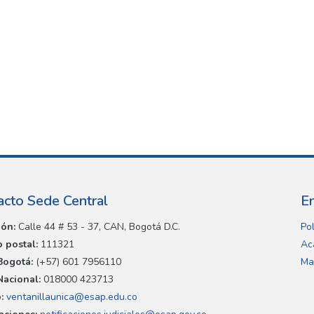
acto Sede Central
E
ión:
Calle 44 # 53 - 37, CAN, Bogotá D.C.
Pol
 postal:
111321
Ac
Bogotá:
(+57) 601 7956110
Ma
Nacional:
018000 423713
:
ventanillaunica@esap.edu.co