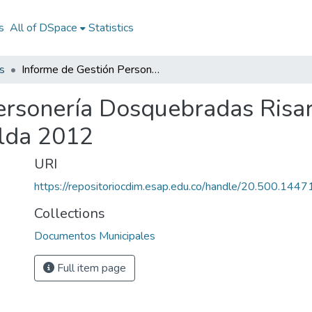
s
All of DSpace
Statistics
s
Informe de Gestión Personería Dosquebradas Risaralda 2012: IGP Dosquebradas Risaralda 2012
ersonería Dosquebradas Risa
lda 2012
URI
https://repositoriocdim.esap.edu.co/handle/20.500.144
Collections
Documentos Municipales
Full item page