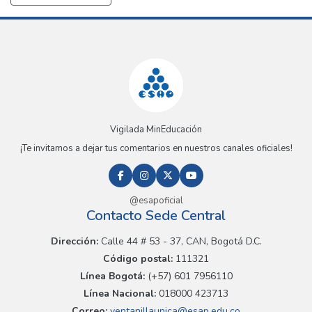
Vigilada MinEducación
¡Te invitamos a dejar tus comentarios en nuestros canales oficiales!
@esapoficial
Contacto Sede Central
Dirección:
Calle 44 # 53 - 37, CAN, Bogotá D.C.
Código postal:
111321
Línea Bogotá:
(+57) 601 7956110
Línea Nacional:
018000 423713
Correo:
ventanillaunica@esap.edu.co