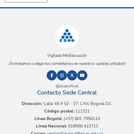
Vigilada MinEducación
¡Te invitamos a dejar tus comentarios en nuestros canales oficiales!
@esapoficial
Contacto Sede Central
Dirección:
Calle 44 # 53 - 37, CAN, Bogotá D.C.
Código postal:
111321
Línea Bogotá:
(+57) 601 7956110
Línea Nacional:
018000 423713
Correo:
ventanillaunica@esap.edu.co