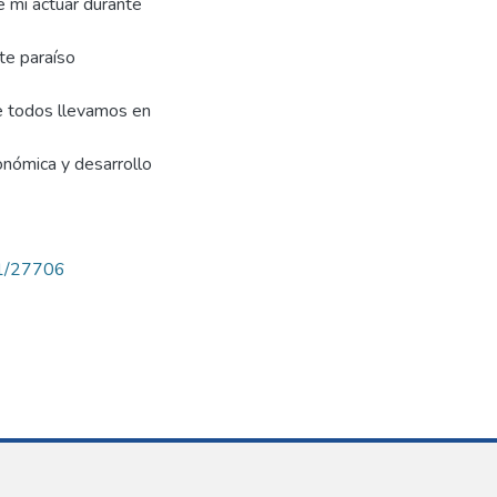
e mi actuar durante
ste paraíso
ue todos llevamos en
onómica y desarrollo
71/27706