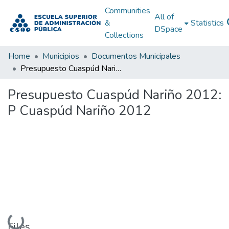
Communities
All of
&
Statistics
DSpace
Collections
Home
Municipios
Documentos Municipales
Presupuesto Cuaspúd Nariño 2012: P Cuaspúd Nariño 2012
Presupuesto Cuaspúd Nariño 2012:
P Cuaspúd Nariño 2012
Loading...
Files