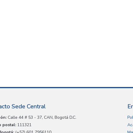
acto Sede Central
E
ión:
Calle 44 # 53 - 37, CAN, Bogotá D.C.
Pol
 postal:
111321
Ac
Bogotá:
(+57) 601 7956110
Ma