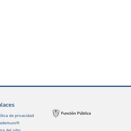
nlaces
ítica de privacidad
ademusoft
pa del sitio