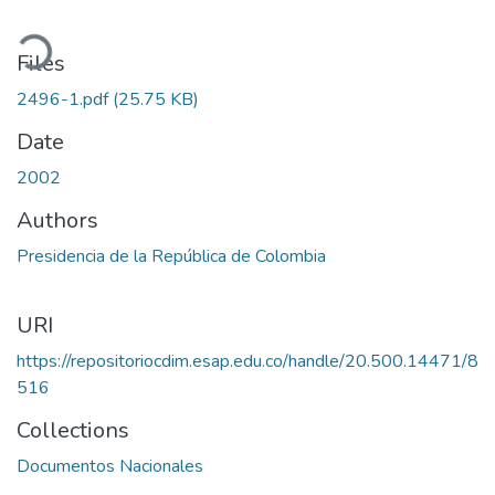
ading...
Files
2496-1.pdf
(25.75 KB)
Date
2002
Authors
Presidencia de la República de Colombia
URI
https://repositoriocdim.esap.edu.co/handle/20.500.14471/8
516
Collections
Documentos Nacionales