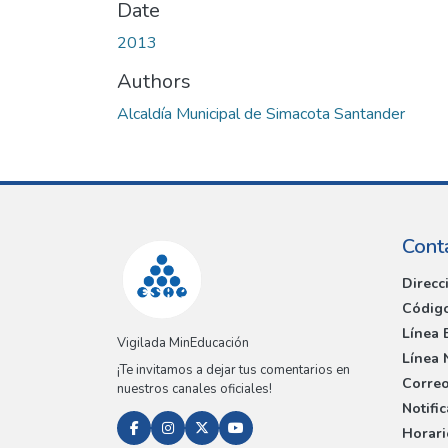
Date
2013
Authors
Alcaldía Municipal de Simacota Santander
Cont
Direcc
Código
Línea 
Vigilada MinEducación
Línea 
¡Te invitamos a dejar tus comentarios en
Correo
nuestros canales oficiales!
Notifi
Horari