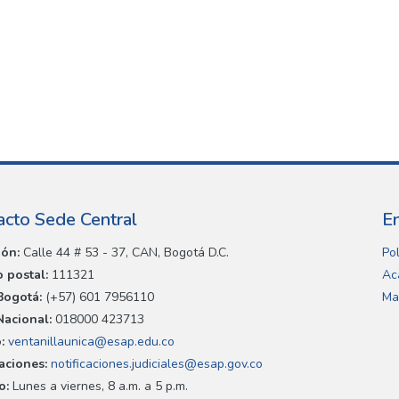
acto Sede Central
E
ión:
Calle 44 # 53 - 37, CAN, Bogotá D.C.
Pol
 postal:
111321
Ac
Bogotá:
(+57) 601 7956110
Ma
Nacional:
018000 423713
:
ventanillaunica@esap.edu.co
caciones:
notificaciones.judiciales@esap.gov.co
o:
Lunes a viernes, 8 a.m. a 5 p.m.