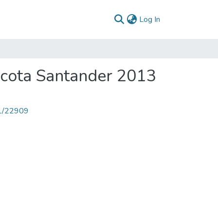
(current)
Log In
acota Santander 2013
71/22909