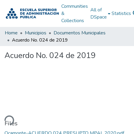
Communities
All of
&
Statistics
DSpace
Collections
Home
Municipios
Documentos Municipales
Acuerdo No. 024 de 2019
Acuerdo No. 024 de 2019
ding...
Files
Ocamonte-ACUERDO 024 PRESUPTO MPAL 2020.pdf