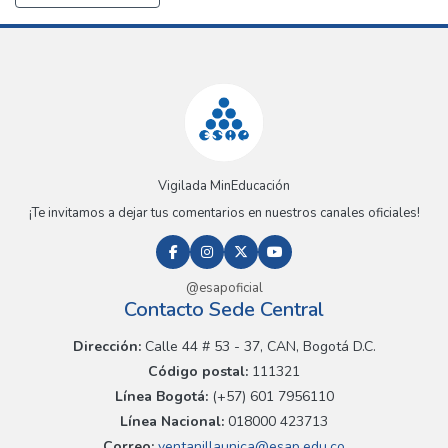
Vigilada MinEducación
¡Te invitamos a dejar tus comentarios en nuestros canales oficiales!
@esapoficial
Contacto Sede Central
Dirección:
Calle 44 # 53 - 37, CAN, Bogotá D.C.
Código postal:
111321
Línea Bogotá:
(+57) 601 7956110
Línea Nacional:
018000 423713
Correo:
ventanillaunica@esap.edu.co