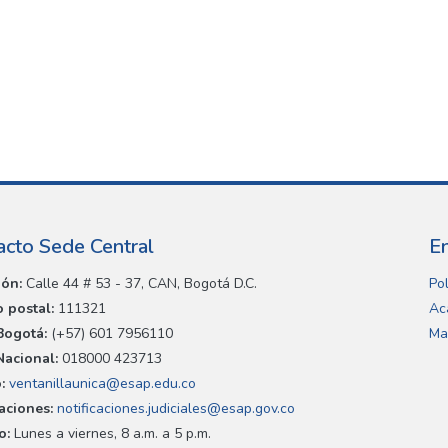
acto Sede Central
E
ión:
Calle 44 # 53 - 37, CAN, Bogotá D.C.
Pol
 postal:
111321
Ac
Bogotá:
(+57) 601 7956110
Ma
Nacional:
018000 423713
:
ventanillaunica@esap.edu.co
caciones:
notificaciones.judiciales@esap.gov.co
o:
Lunes a viernes, 8 a.m. a 5 p.m.