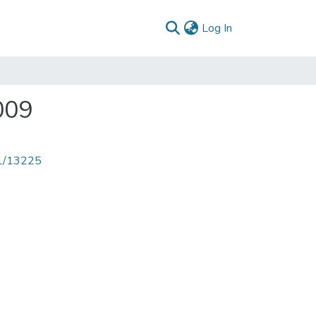
(current)
Log In
009
71/13225