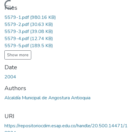
Loading...
Files
5579-1.pdf
(980.16 KB)
5579-2.pdf
(30.63 KB)
5579-3.pdf
(39.08 KB)
5579-4.pdf
(12.74 KB)
5579-5.pdf
(189.5 KB)
Show more
Date
2004
Authors
Alcaldía Municipal de Angostura Antioquia
URI
https://repositoriocdim.esap.edu.co/handle/20.500.14471/1