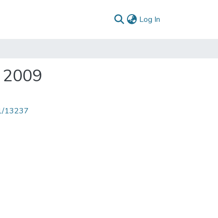
(current)
Log In
a 2009
71/13237