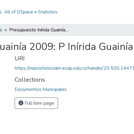
s
All of DSpace
Statistics
s
Presupuesto Inírida Guainía 2009: P Inírida Guainía 2009
uainía 2009: P Inírida Guainí
URI
https://repositoriocdim.esap.edu.co/handle/20.500.144
Collections
Documentos Municipales
Full item page