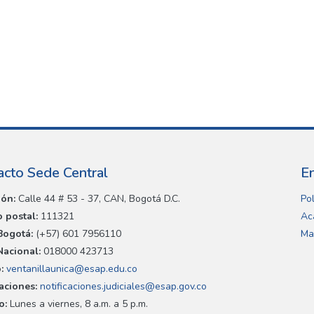
acto Sede Central
E
ión:
Calle 44 # 53 - 37, CAN, Bogotá D.C.
Pol
 postal:
111321
Ac
Bogotá:
(+57) 601 7956110
Ma
Nacional:
018000 423713
:
ventanillaunica@esap.edu.co
caciones:
notificaciones.judiciales@esap.gov.co
o:
Lunes a viernes, 8 a.m. a 5 p.m.