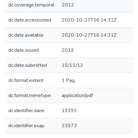
dc.coverage.temporal
2012
dc.date.accessioned
2020-10-27T16:14:31Z
dc.date.available
2020-10-27T16:14:31Z
dc.date.issued
2012
dc.date.submitted
15/11/13
dc.format.extent
1 Pag.
dc.format.mimetype
application/pdf
dc.identifier.dane
19392
dc.identifier.esap
23973