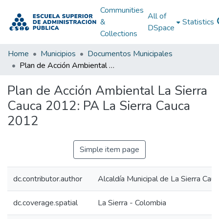
Communities
All of
&
Statistics
DSpace
Collections
Home
Municipios
Documentos Municipales
Plan de Acción Ambiental La Sierra Cauca 2012: PA La Sierra Cauca 2012
Plan de Acción Ambiental La Sierra
Cauca 2012: PA La Sierra Cauca
2012
Simple item page
dc.contributor.author
Alcaldía Municipal de La Sierra Cau
dc.coverage.spatial
La Sierra - Colombia