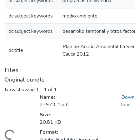
dc.subject.keywords
programas de vivienda
dc.subject.keywords
medio ambiente
dc.subject.keywords
desarrollo territorial y otros factore
Plan de Acción Ambiental La Sierra
dc.title
Cauca 2012
Files
Original bundle
Now showing
1 - 1 of 1
Name:
Down
23973-1.pdf
load
Size:
20.81 KB
Format:
Adobe Portable Document