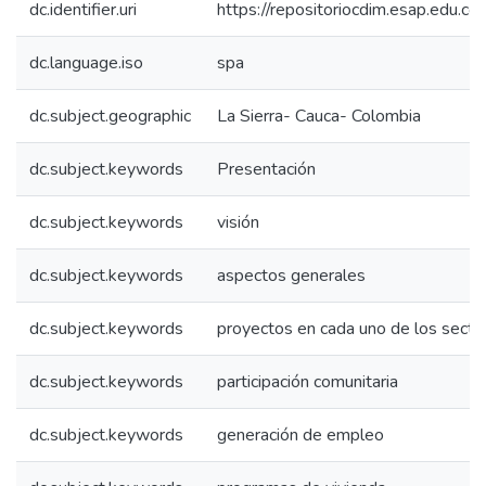
dc.identifier.uri
https://repositoriocdim.esap.edu.
dc.language.iso
spa
dc.subject.geographic
La Sierra- Cauca- Colombia
dc.subject.keywords
Presentación
dc.subject.keywords
visión
dc.subject.keywords
aspectos generales
dc.subject.keywords
proyectos en cada uno de los secto
dc.subject.keywords
participación comunitaria
dc.subject.keywords
generación de empleo