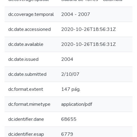
dc.coverage.temporal
2004 - 2007
dc.date.accessioned
2020-10-26T18:56:31Z
dc.date.available
2020-10-26T18:56:31Z
dc.date.issued
2004
dc.date.submitted
2/10/07
dc.format.extent
147 pág.
dc.format.mimetype
application/pdf
dc.identifier.dane
68655
dc.identifier.esap
6779