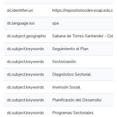
dc.identifier.uri
https://repositoriocdim.esap.edu.
dc.language.iso
spa
dc.subject.geographic
Sabana de Torres Santander - Colo
dc.subject.keywords
Seguimiento al Plan
dc.subject.keywords
Sectorización
dc.subject.keywords
Diagnóstico Sectorial
dc.subject.keywords
Inversión Social
dc.subject.keywords
Planificación del Desarrollo
dc.subject.keywords
Programas Sectoriales