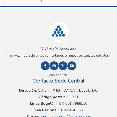
Vigilada MinEducación
¡Te invitamos a dejar tus comentarios en nuestros canales oficiales!
@esapoficial
Contacto Sede Central
Dirección:
Calle 44 # 53 - 37, CAN, Bogotá D.C.
Código postal:
111321
Línea Bogotá:
(+57) 601 7956110
Línea Nacional:
018000 423713
Correo:
ventanillaunica@esap.edu.co