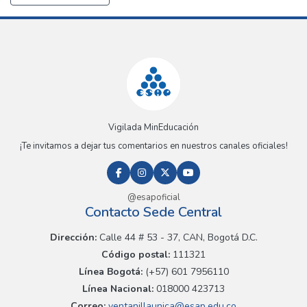
Vigilada MinEducación
¡Te invitamos a dejar tus comentarios en nuestros canales oficiales!
@esapoficial
Contacto Sede Central
Dirección:
Calle 44 # 53 - 37, CAN, Bogotá D.C.
Código postal:
111321
Línea Bogotá:
(+57) 601 7956110
Línea Nacional:
018000 423713
Correo:
ventanillaunica@esap.edu.co