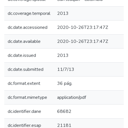
dc.coverage.temporal
2013
dc.date.accessioned
2020-10-26T23:17:47Z
dc.date.available
2020-10-26T23:17:47Z
dc.date.issued
2013
dc.date.submitted
11/7/13
dc.format.extent
36 pág.
dc.format.mimetype
application/pdf
dc.identifier.dane
68682
dc.identifier.esap
21181