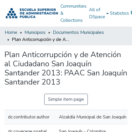
Communities
All of
&
Statistics
DSpace
Collections
Home
Municipios
Documentos Municipales
Plan Anticorrupción y de Atención al Ciudadano San Joaquín Santander 2013: PAAC San Joaquín Santander 2013
Plan Anticorrupción y de Atención
al Ciudadano San Joaquín
Santander 2013: PAAC San Joaquín
Santander 2013
Simple item page
dc.contributor.author
Alcaldía Municipal de San Joaquín S
dc.coverage.spatial
San Joaquín - Colombia