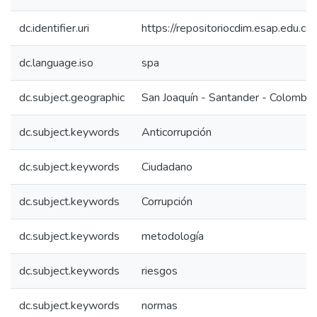
dc.identifier.uri
https://repositoriocdim.esap.edu.
dc.language.iso
spa
dc.subject.geographic
San Joaquín - Santander - Colombia
dc.subject.keywords
Anticorrupción
dc.subject.keywords
Ciudadano
dc.subject.keywords
Corrupción
dc.subject.keywords
metodología
dc.subject.keywords
riesgos
dc.subject.keywords
normas