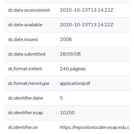
dc.date.accessioned
2020-10-23T13:14:22Z
dc.date.available
2020-10-23T13:14:22Z
dc.date.issued
2008
dc.date.submitted
28/09/08
dc.format.extent
240 páginas
dc.format.mimetype
application/pdf
dc.identifier.dane
5
dc.identifier.esap
10250
dc.identifier.uri
https://repositoriocdim.esap.edu.