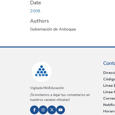
Date
2008
Authors
Gobernación de Antioquia
Cont
Direcc
Código
Línea 
Vigilada MinEducación
Línea 
¡Te invitamos a dejar tus comentarios en
Correo
nuestros canales oficiales!
Notifi
Horari