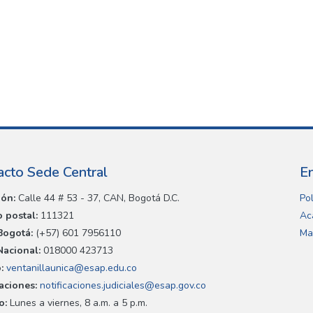
acto Sede Central
E
ión:
Calle 44 # 53 - 37, CAN, Bogotá D.C.
Pol
 postal:
111321
Ac
Bogotá:
(+57) 601 7956110
Ma
Nacional:
018000 423713
:
ventanillaunica@esap.edu.co
caciones:
notificaciones.judiciales@esap.gov.co
o:
Lunes a viernes, 8 a.m. a 5 p.m.