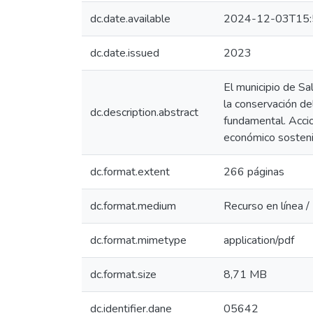
dc.date.available
2024-12-03T15:
dc.date.issued
2023
El municipio de Sal
la conservación de
dc.description.abstract
fundamental. Accio
económico sostenib
dc.format.extent
266 páginas
dc.format.medium
Recurso en línea /
dc.format.mimetype
application/pdf
dc.format.size
8,71 MB
dc.identifier.dane
05642