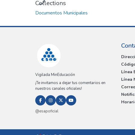
Collections
Documentos Municipales
Cont
Direcc
Código
Línea 
Vigilada MinEducación
Línea 
¡Te invitamos a dejar tus comentarios en
Correo
nuestros canales oficiales!
Notifi
Horari
@esapoficial