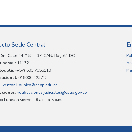
acto Sede Central
E
ión:
Calle 44 # 53 - 37, CAN, Bogotá D.C.
Pol
 postal:
111321
Ac
Bogotá:
(+57) 601 7956110
Ma
Nacional:
018000 423713
:
ventanillaunica@esap.edu.co
caciones:
notificaciones.judiciales@esap.gov.co
o:
Lunes a viernes, 8 a.m. a 5 p.m.