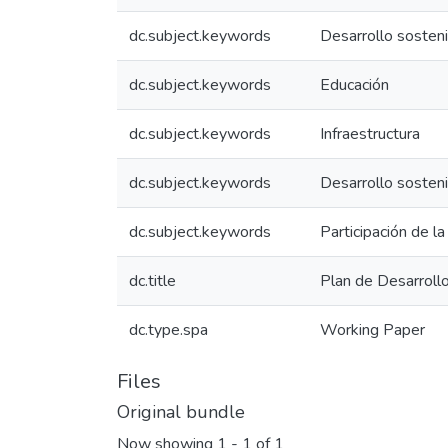
dc.subject.keywords
Desarrollo sosten
dc.subject.keywords
Educación
dc.subject.keywords
Infraestructura
dc.subject.keywords
Desarrollo sosten
dc.subject.keywords
Participación de l
dc.title
Plan de Desarrol
dc.type.spa
Working Paper
Files
Original bundle
Now showing
1 - 1 of 1