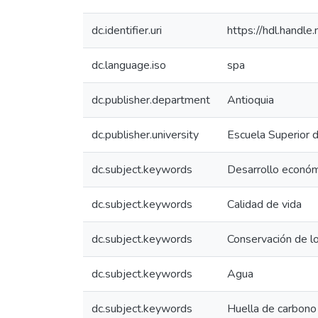
dc.identifier.uri
https://hdl.hand
dc.language.iso
spa
dc.publisher.department
Antioquia
dc.publisher.university
Escuela Superior 
dc.subject.keywords
Desarrollo econó
dc.subject.keywords
Calidad de vida
dc.subject.keywords
Conservación de lo
dc.subject.keywords
Agua
dc.subject.keywords
Huella de carbono