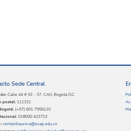
acto Sede Central
E
ión:
Calle 44 # 53 - 37, CAN, Bogotá D.C.
Pol
 postal:
111321
Ac
Bogotá:
(+57) 601 7956110
Ma
Nacional:
018000 423713
:
ventanillaunica@esap.edu.co