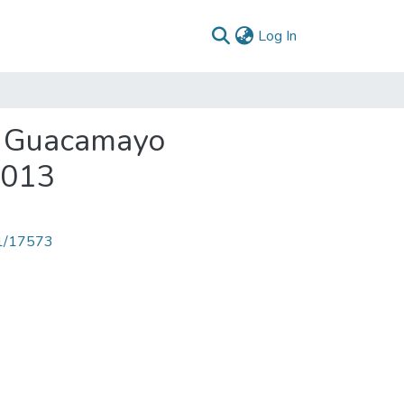
(current)
Log In
El Guacamayo
2013
71/17573