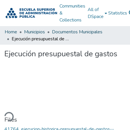
Communities
All of
&
Statistics
DSpace
Collections
Home
Municipios
Documentos Municipales
Ejecución presupuestal de gastos
Ejecución presupuestal de gastos
ding...
Files
41764_ejecucion-historica-presupuestal-de-gastos--