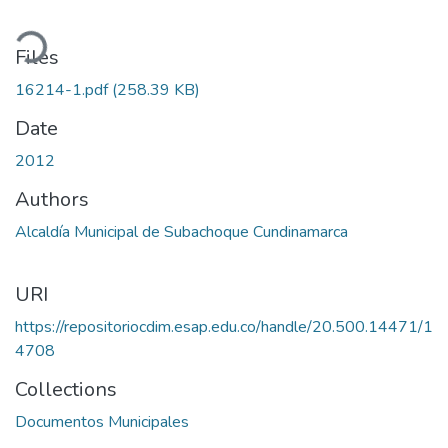
ading...
Files
16214-1.pdf
(258.39 KB)
Date
2012
Authors
Alcaldía Municipal de Subachoque Cundinamarca
URI
https://repositoriocdim.esap.edu.co/handle/20.500.14471/1
4708
Collections
Documentos Municipales