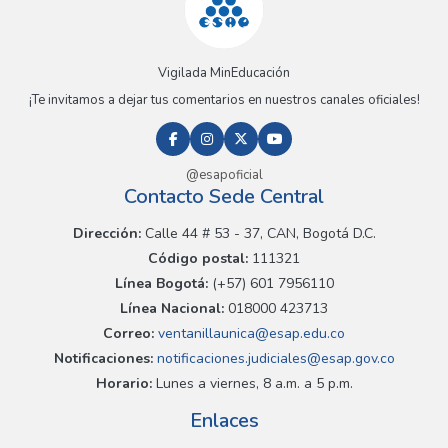
Vigilada MinEducación
¡Te invitamos a dejar tus comentarios en nuestros canales oficiales!
@esapoficial
Contacto Sede Central
Dirección:
Calle 44 # 53 - 37, CAN, Bogotá D.C.
Código postal:
111321
Línea Bogotá:
(+57) 601 7956110
Línea Nacional:
018000 423713
Correo:
ventanillaunica@esap.edu.co
Notificaciones:
notificaciones.judiciales@esap.gov.co
Horario:
Lunes a viernes, 8 a.m. a 5 p.m.
Enlaces