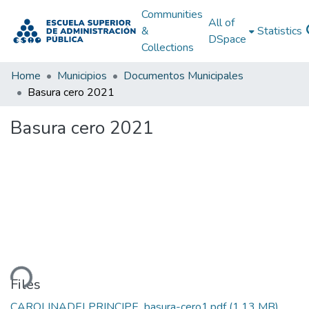
Communities
All of
&
Statistics
DSpace
Collections
Home
Municipios
Documentos Municipales
Basura cero 2021
Basura cero 2021
ding...
Files
CAROLINADELPRINCIPE_basura-cero1.pdf
(1.13 MB)