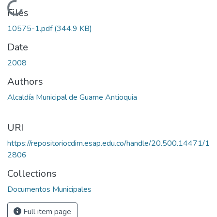
Loading...
Files
10575-1.pdf
(344.9 KB)
Date
2008
Authors
Alcaldía Municipal de Guarne Antioquia
URI
https://repositoriocdim.esap.edu.co/handle/20.500.14471/1
2806
Collections
Documentos Municipales
Full item page