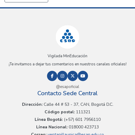
Vigilada MinEducación
¡Te invitamos a dejar tus comentarios en nuestros canales oficiales!
@esapoficial
Contacto Sede Central
Dirección:
Calle 44 # 53 - 37, CAN, Bogotá D.C.
Código postal:
111321
Línea Bogotá:
(+57) 601 7956110
Línea Nacional:
018000 423713
Correo:
ventanillaunica@esap.edu.co