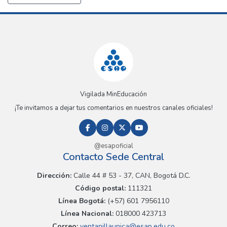
Vigilada MinEducación
¡Te invitamos a dejar tus comentarios en nuestros canales oficiales!
@esapoficial
Contacto Sede Central
Dirección:
Calle 44 # 53 - 37, CAN, Bogotá D.C.
Código postal:
111321
Línea Bogotá:
(+57) 601 7956110
Línea Nacional:
018000 423713
Correo:
ventanillaunica@esap.edu.co