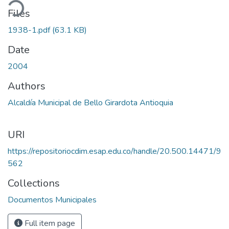
ading...
Files
1938-1.pdf
(63.1 KB)
Date
2004
Authors
Alcaldía Municipal de Bello Girardota Antioquia
URI
https://repositoriocdim.esap.edu.co/handle/20.500.14471/9
562
Collections
Documentos Municipales
Full item page