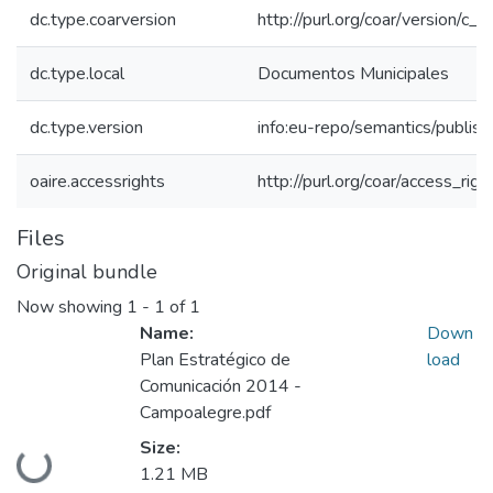
dc.type.coarversion
http://purl.org/coar/version/
dc.type.local
Documentos Municipales
dc.type.version
info:eu-repo/semantics/publis
oaire.accessrights
http://purl.org/coar/access_rig
Files
Original bundle
Now showing
1 - 1 of 1
Name:
Down
Plan Estratégico de
load
Comunicación 2014 -
Campoalegre.pdf
Size:
Loading...
1.21 MB