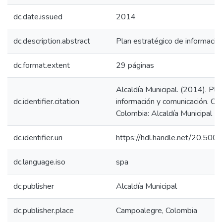
dc.date.issued
2014
dc.description.abstract
Plan estratégico de informació
dc.format.extent
29 páginas
Alcaldía Municipal. (2014). Pla
dc.identifier.citation
información y comunicación. C
Colombia: Alcaldía Municipal
dc.identifier.uri
https://hdl.handle.net/20.50
dc.language.iso
spa
dc.publisher
Alcaldía Municipal
dc.publisher.place
Campoalegre, Colombia