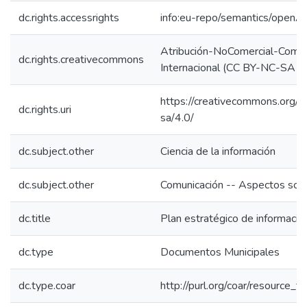
dc.rights.accessrights
info:eu-repo/semantics/openA
Atribución-NoComercial-Compar
dc.rights.creativecommons
Internacional (CC BY-NC-SA 4
https://creativecommons.org/l
dc.rights.uri
sa/4.0/
dc.subject.other
Ciencia de la información
dc.subject.other
Comunicación -- Aspectos soci
dc.title
Plan estratégico de informació
dc.type
Documentos Municipales
dc.type.coar
http://purl.org/coar/resource_