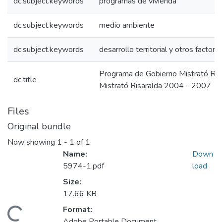
dc.subject.keywords
programas de vivienda
dc.subject.keywords
medio ambiente
dc.subject.keywords
desarrollo territorial y otros factore
Programa de Gobierno Mistrató Ri
dc.title
Mistrató Risaralda 2004 - 2007
Files
Original bundle
Now showing
1 - 1 of 1
Name:
Down
5974-1.pdf
load
Size:
17.66 KB
Format:
Adobe Portable Document