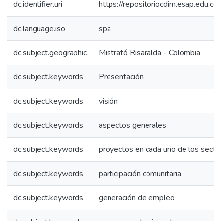
dc.identifier.uri
https://repositoriocdim.esap.edu.
dc.language.iso
spa
dc.subject.geographic
Mistrató Risaralda - Colombia
dc.subject.keywords
Presentación
dc.subject.keywords
visión
dc.subject.keywords
aspectos generales
dc.subject.keywords
proyectos en cada uno de los secto
dc.subject.keywords
participación comunitaria
dc.subject.keywords
generación de empleo