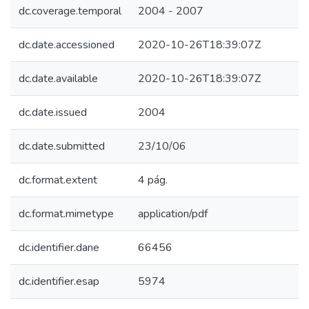
dc.coverage.temporal
2004 - 2007
dc.date.accessioned
2020-10-26T18:39:07Z
dc.date.available
2020-10-26T18:39:07Z
dc.date.issued
2004
dc.date.submitted
23/10/06
dc.format.extent
4 pág.
dc.format.mimetype
application/pdf
dc.identifier.dane
66456
dc.identifier.esap
5974