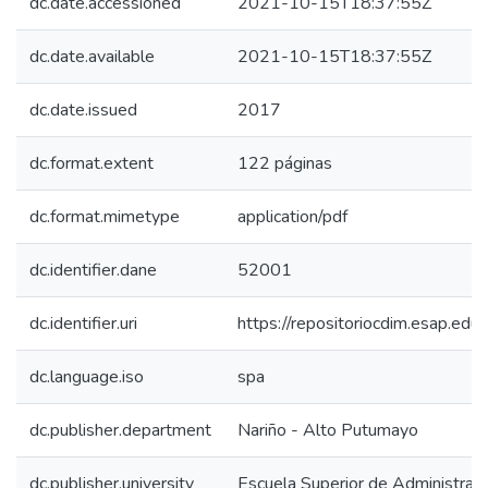
dc.date.accessioned
2021-10-15T18:37:55Z
dc.date.available
2021-10-15T18:37:55Z
dc.date.issued
2017
dc.format.extent
122 páginas
dc.format.mimetype
application/pdf
dc.identifier.dane
52001
dc.identifier.uri
https://repositoriocdim.esap.e
dc.language.iso
spa
dc.publisher.department
Nariño - Alto Putumayo
dc.publisher.university
Escuela Superior de Administrac