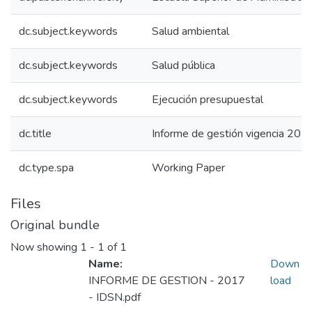
dc.subject.keywords
Salud ambiental
dc.subject.keywords
Salud pública
dc.subject.keywords
Ejecución presupuestal
dc.title
Informe de gestión vigencia 201
dc.type.spa
Working Paper
Files
Original bundle
Now showing
1 - 1 of 1
Name:
Down
INFORME DE GESTION - 2017
load
- IDSN.pdf