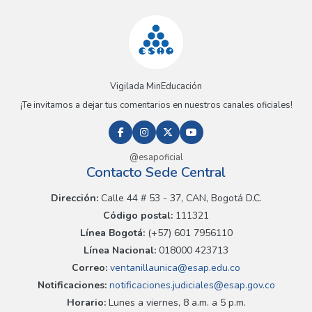
Vigilada MinEducación
¡Te invitamos a dejar tus comentarios en nuestros canales oficiales!
@esapoficial
Contacto Sede Central
Dirección:
Calle 44 # 53 - 37, CAN, Bogotá D.C.
Código postal:
111321
Línea Bogotá:
(+57) 601 7956110
Línea Nacional:
018000 423713
Correo:
ventanillaunica@esap.edu.co
Notificaciones:
notificaciones.judiciales@esap.gov.co
Horario:
Lunes a viernes, 8 a.m. a 5 p.m.