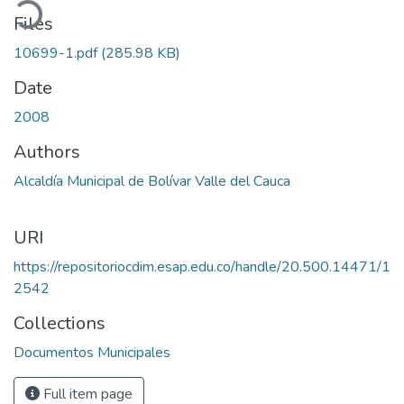
oading...
Files
10699-1.pdf
(285.98 KB)
Date
2008
Authors
Alcaldía Municipal de Bolívar Valle del Cauca
URI
https://repositoriocdim.esap.edu.co/handle/20.500.14471/1
2542
Collections
Documentos Municipales
Full item page