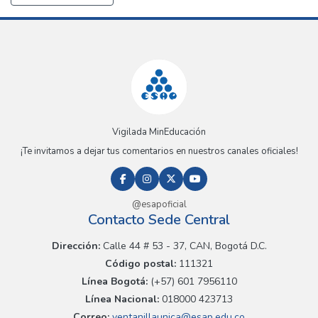
Vigilada MinEducación
¡Te invitamos a dejar tus comentarios en nuestros canales oficiales!
@esapoficial
Contacto Sede Central
Dirección:
Calle 44 # 53 - 37, CAN, Bogotá D.C.
Código postal:
111321
Línea Bogotá:
(+57) 601 7956110
Línea Nacional:
018000 423713
Correo:
ventanillaunica@esap.edu.co