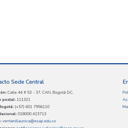
acto Sede Central
E
ión:
Calle 44 # 53 - 37, CAN, Bogotá D.C.
Pol
 postal:
111321
Ac
Bogotá:
(+57) 601 7956110
Ma
Nacional:
018000 423713
:
ventanillaunica@esap.edu.co