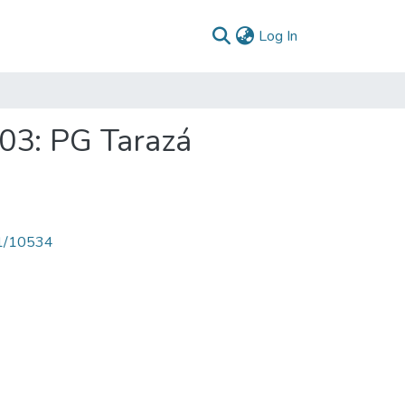
(current)
Log In
03: PG Tarazá
71/10534