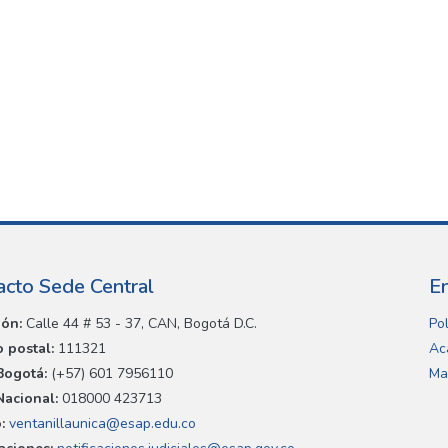
acto Sede Central
E
ión:
Calle 44 # 53 - 37, CAN, Bogotá D.C.
Pol
 postal:
111321
Ac
Bogotá:
(+57) 601 7956110
Ma
Nacional:
018000 423713
:
ventanillaunica@esap.edu.co