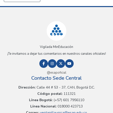
Vigilada MinEducación
¡Te invitamos a dejar tus comentarios en nuestros canales oficiales!
@esapoficial
Contacto Sede Central
Dirección:
Calle 44 # 53 - 37, CAN, Bogotá D.C.
Código postal:
111321
Línea Bogotá:
(+57) 601 7956110
Línea Nacional:
018000 423713
Correo:
ventanillaunica@esap.edu.co